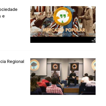
ociedade
s e
cia Regional