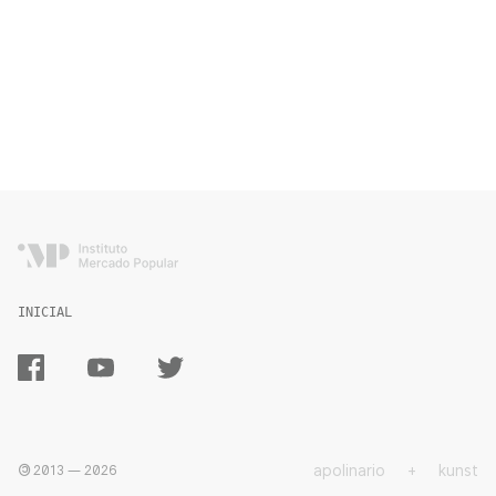
INICIAL
apolinario
+
kunst
2013 —
2026