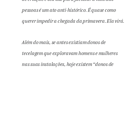
pessoas é um ato anti-histórico. É quase como
querer impedir a chegada da primavera. Ela virá.
Além do mais, se antes existiam donos de
tecelagem que exploravam homens e mulheres
nas suas instalações, hoje existem “donos de
praça” que possuem dezenas – em alguns casos
centenas – de carros de táxi, que são guiados por
taxistas que trabalham de forma precarizada,
pagando diárias absurdas. A dor que se sente
agora, em relação ao UBER, é a dor de uma