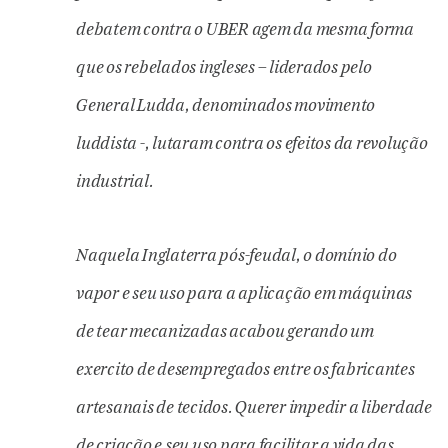
debatem contra o UBER agem da mesma forma
que os rebelados ingleses – liderados pelo
General Ludda, denominados movimento
luddista -, lutaram contra os efeitos da revolução
industrial.
Naquela Inglaterra pós-feudal, o domínio do
vapor e seu uso para a aplicação em máquinas
de tear mecanizadas acabou gerando um
exercito de desempregados entre os fabricantes
artesanais de tecidos. Querer impedir a liberdade
de criação e seu uso para facilitar a vida das