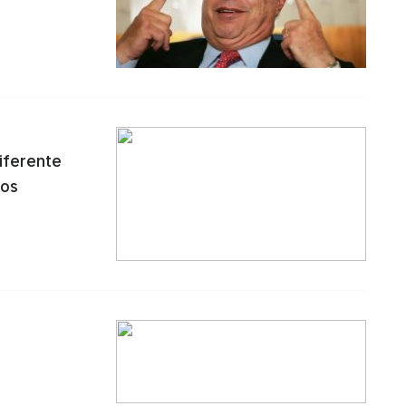
iferente
dos