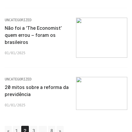
UNCATEGORIZED
Não foi a ‘The Economist’
quem errou – foram os
brasileiros
01/01/2025
UNCATEGORIZED
20 mitos sobre a reforma da
previdência
01/01/2025
«
1
2
3
…
8
»