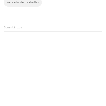
mercado de trabalho
Comentários
Matérias Relacionadas
INTERNACIONAL
01/01/2025
Como o mercado financeiro pode
solucionar a crise migratória europeia
UNCATEGORIZED
Uma noite que mudou a Argentina