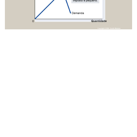
(c) Demanda Inelástica. Preço. Oferta. Demanda.
Valor do. imposto. Quando a demanda. é
relativamente inelástica, o peso morto do. imposto é
pequeno. Quantidade. Copyright © 2004 South-
Western.
A questão central a se responder é: qual dos dois
casos é mais próximo da Netflix?