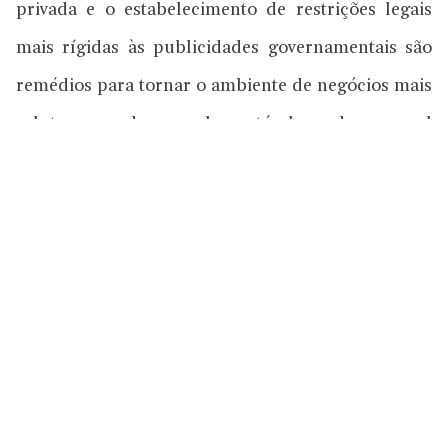
privada e o estabelecimento de restrições legais
mais rígidas às publicidades governamentais são
remédios para tornar o ambiente de negócios mais
salutar e mudar esse lamentável quadro, o qual
permite que partidos políticos e grupos utilizem
do dinheiro de todos para seu próprio benefício.
Compartilhar