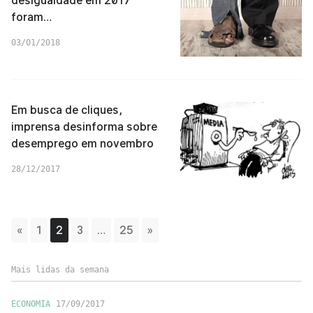
desigualdade em 2017
foram…
03/01/2018
Em busca de cliques,
imprensa desinforma sobre
desemprego em novembro
28/12/2017
«
1
2
3
…
25
»
Mais lidas da semana
ECONOMIA
17/09/2017