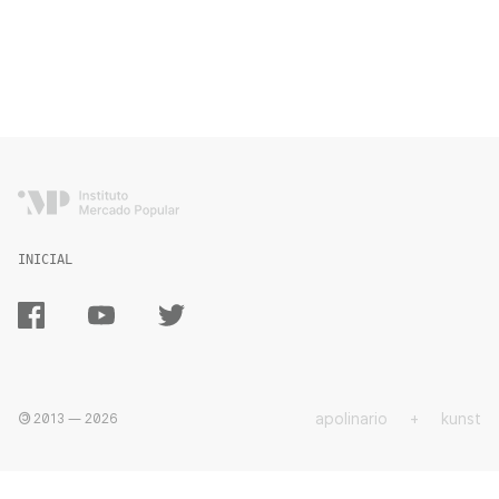
INICIAL
apolinario
+
kunst
2013 —
2026