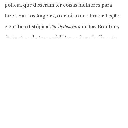
polícia, que disseram ter coisas melhores para
fazer. Em Los Angeles, o cenário da obra de ficção
científica distópica
The Pedestrian
de Ray Bradbury
de 1951, pedestres e ciclistas estão cada dia mais
presentes no centro da cidade.
Quando o Departamento de Polícia de Los Angeles
publicou sua campanha contra
jaywalking
na sua
página do Facebook, comentários acusaram a
polícia de estar buscando uma fonte fácil de receita
ao multar pessoas que tenham condições de pagar,
além de deixarem de atender ocorrências