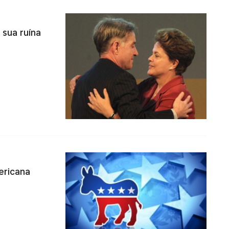
 sua ruína
ericana