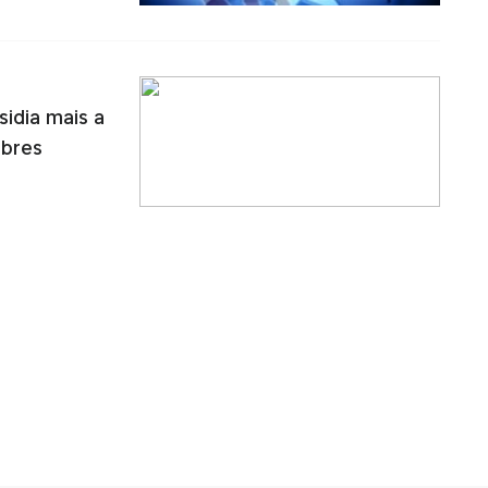
idia mais a
obres