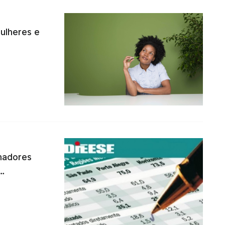
ulheres e
hadores
s…