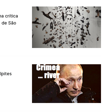
 crítica
l de São
lpites