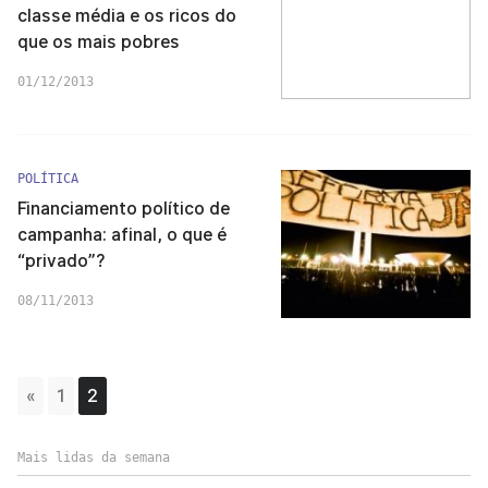
classe média e os ricos do
que os mais pobres
01/12/2013
POLÍTICA
Financiamento político de
campanha: afinal, o que é
“privado”?
08/11/2013
«
1
2
Mais lidas da semana