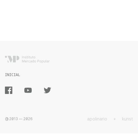
INICIAL
apolinario
+
kunst
2013 —
2026