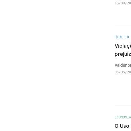
16/09/20
DIREITO
Violaç
prejuí
Valdenor
05/05/20
ECONOMIA
O Uso