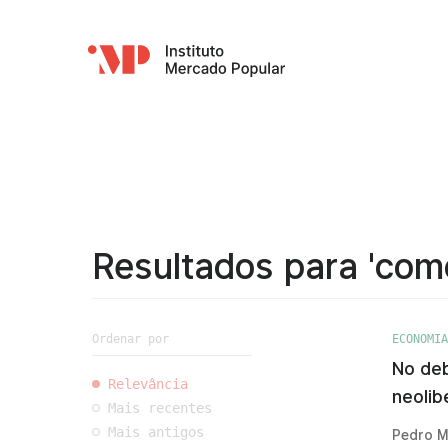
Resultados para 'como
Ordenar por
ECONOMIA
No deb
Relevância
neolib
Mais recentes
Mais antigos
Pedro M