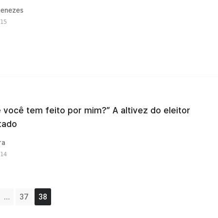
enezes
15
 você tem feito por mim?” A altivez do eleitor
tado
ra
14
…
37
38