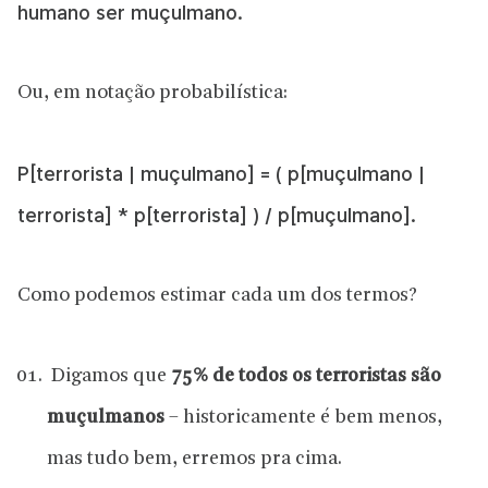
humano ser muçulmano.
Ou, em notação probabilística:
P[terrorista | muçulmano] = ( p[muçulmano |
terrorista] * p[terrorista] ) / p[muçulmano].
Como podemos estimar cada um dos termos?
Digamos que
75% de todos os terroristas são
muçulmanos
– historicamente é bem menos,
mas tudo bem, erremos pra cima.