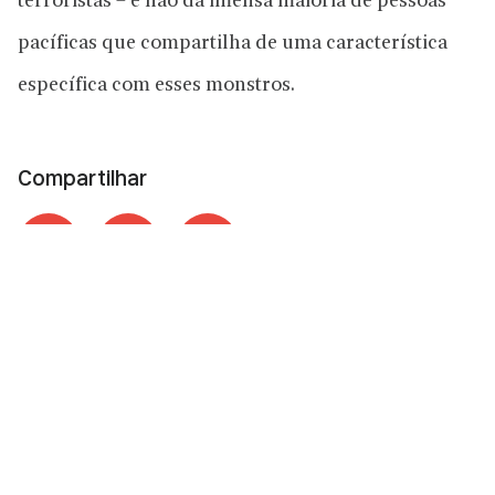
terroristas – e não da imensa maioria de pessoas
pacíficas que compartilha de uma característica
específica com esses monstros.
Compartilhar
Mais lidas da semana
ECONOMIA
17/09/2017
15 grandes economistas brasileiros que “não são
economistas”