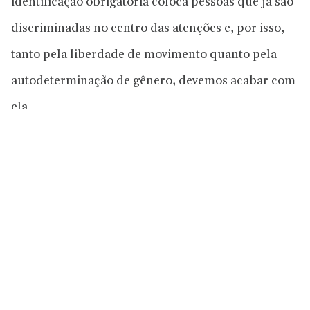
identificação obrigatória coloca pessoas que já são
discriminadas no centro das atenções e, por isso,
tanto pela liberdade de movimento quanto pela
autodeterminação de gênero, devemos acabar com
ela.
Logo, precisamos devolver aos transexuais a
capacidade de determinar seu próprio gênero, e de
não serem prejudicados nisso por qualquer
barreira legal, uma vez que sua privacidade,
intimidade e sexualidade não pertencem ao Estado,
mas apenas a si mesmos. A carteira de identidade