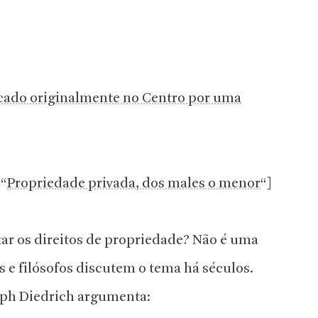
cado originalmente no Centro por uma
 “
Propriedade privada, dos males o menor
“]
ar os direitos de propriedade? Não é uma
os e filósofos discutem o tema há séculos.
eph Diedrich argumenta: