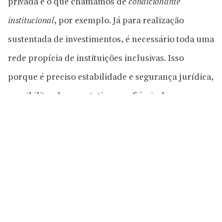
privada
é o que chamamos de
condicionante
institucional
, por exemplo. Já para realização
sustentada de investimentos, é necessário toda uma
rede propícia de instituições inclusivas. Isso
porque é preciso estabilidade e segurança jurídica,
possibilitando expectativas confiáveis de que
aquela propriedade será garantida, que produção
poderá ser vendida sem empecilhos e que o fato de
produzir não acarretará em
enorme trabalho
computando (e não só pagando) impostos
. Vale
ressaltar que desvios da inclusividade institucional
também desviam pessoas produtivas de atividades