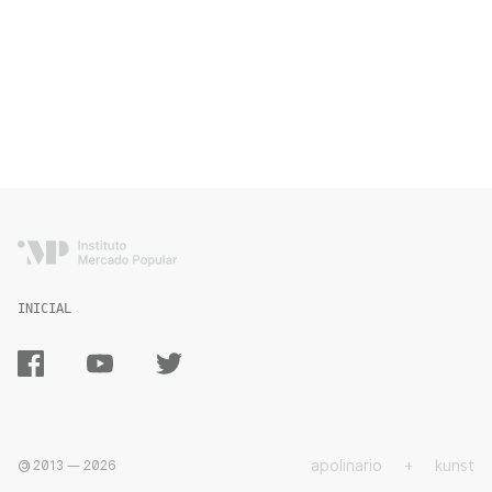
INICIAL
apolinario
+
kunst
2013 —
2026